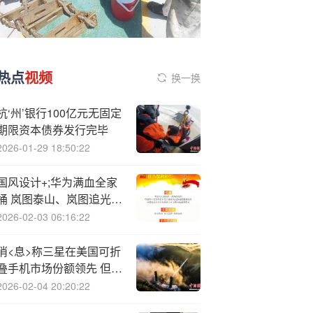
热点
视频
换一换
杭‘州’银行100亿元无固定
期限资本债券发行完毕
2026-01-29 18:50:22
国风设计+;华为满血全家
桶 岚图泰山、岚图追光L
双旗舰开启预订
2026-02-03 06:16:22
消<息>称三星在美国可折
叠手机市场份额领先 但明
年面临苹果挑战
2026-02-04 20:20:22