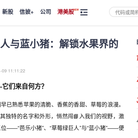
新股
信披+
公司
港美股
人与蓝小猪：解锁水果界的
-09 11:11:22
—它们来自何方？
们早已熟悉苹果的清脆、香蕉的香甜、草莓的浪漫。
以其独特的名字和外形，悄然闯📘入我们的视野，激
——“芭乐小猪”、“草莓绿巨人”与“蓝小猪”——便