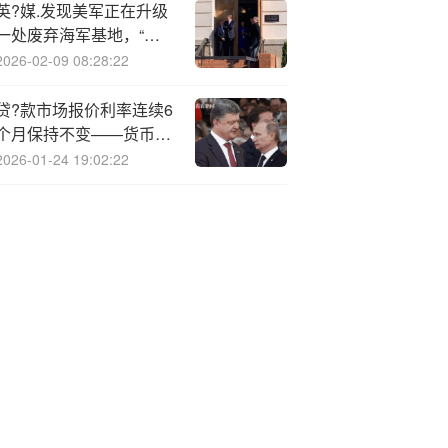
英?媒.发现美军正在升级
一处废弃海军基地，“可
能想恐吓马杜罗”
2026-02-09 08:28:22
贷?款市场报价利率连续6
个月保持不变——货币政
策适度宽松仍有空间
2026-01-24 19:02:22