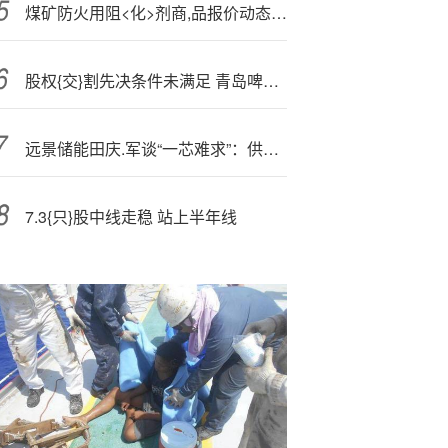
煤矿防火用阻<化>剂商,品报价动态（2025-09-14）
股权{交}割先决条件未满足 青岛啤酒终止收购即墨黄酒100%股权
远景储能田庆.军谈“一芯难求”：供需阶段性错配 仍需警惕非理性低价竞争
7.3{只}股中线走稳 站上半年线