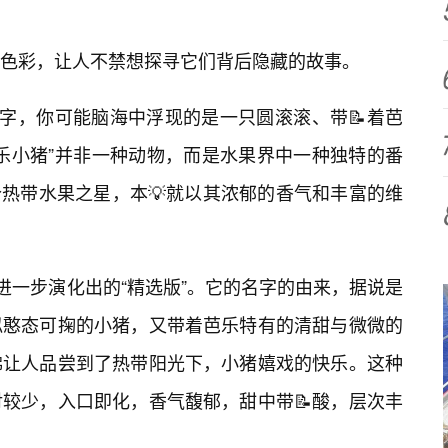
色彩，让人不禁想探寻它们背后隐藏的故事。
名字，你可能脑海中浮现的是一只圆滚滚、带📝着芭
乐小猪”并非一种动物，而是水果界中一种独特的番
个热带水果之星，本💡就以其浓郁的香气和丰富的维
进一步演化出的“精选版”。它的名字的由来，据说是
似憨态可掬的小猪，又带着芭乐特有的清甜与微微的
佛让人品尝到了热带阳光下，小猪嬉戏的快乐。这种
较少，入口即化，香气馥郁，甜中带📝酸，层次丰