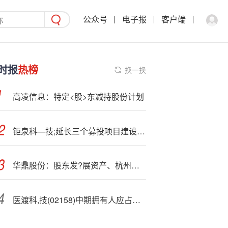
公众号
电子报
客户端
时报
热榜
换一换
高凌信息：特定<股>东减持股份计划
钜泉科—技;延长三个募投项目建设期一年 终止临港研发中心建设项目
华鼎股份：股东发?展资产、杭州越骏计划减持合计不超3%公司股份
医渡科,技(02158)中期拥有人应占亏损同比收窄66.39% 不派中期股息