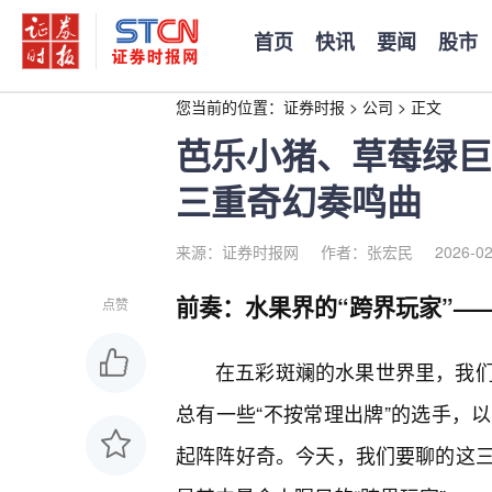
首页
快讯
要闻
股市
您当前的位置：
证券时报
>
公司
>
正文
芭乐小猪、草莓绿巨
三重奇幻奏鸣曲
来源：证券时报网
作者：张宏民
2026-02
前奏：水果界的“跨界玩家”—
点赞
在五彩斑斓的水果世界里，我
总有一些“不按常理出牌”的选手，
起阵阵好奇。今天，我们要聊的这三位