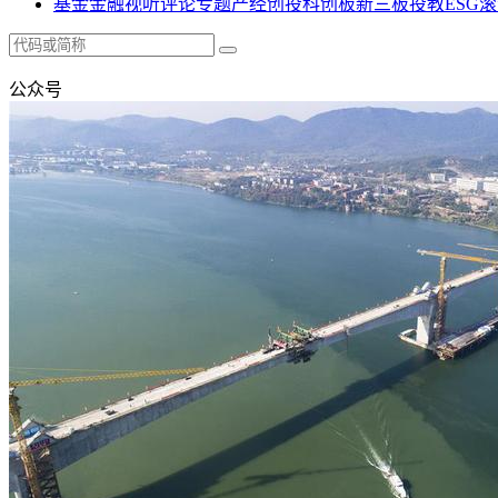
基金
金融
视听
评论
专题
产经
创投
科创板
新三板
投教
ESG
滚
公众号