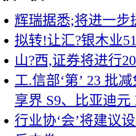
辉瑞据悉;将进一步提
拟转!让汇?银木业5
山?西,证券将进行2
工.信部‘第’ 23
享界 S9、比亚迪元 
行业协‘会’将建议