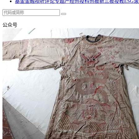
基金
金融
视听
评论
专题
产经
创投
科创板
新三板
投教
ESG
滚
公众号