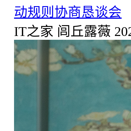
动规则协商恳谈会
IT之家
闾丘露薇
20