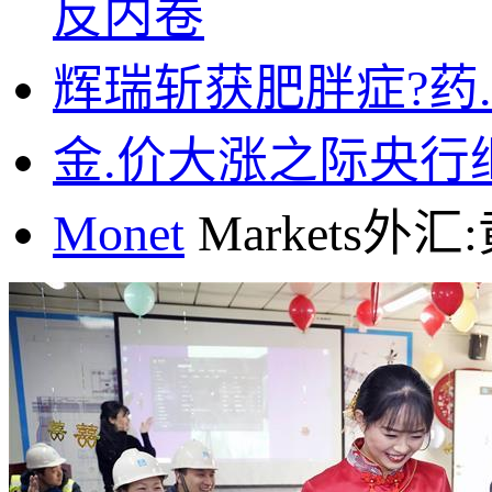
反内卷
辉瑞斩获肥胖症?药
金.价大涨之际央行
Monet
Markets