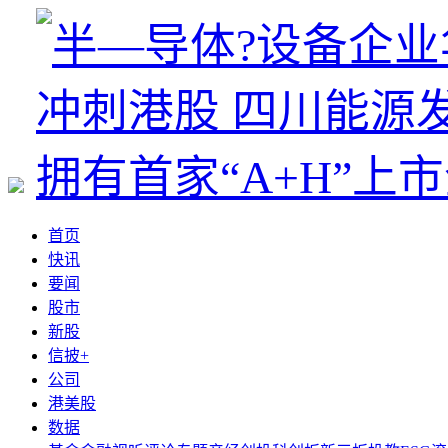
首页
快讯
要闻
股市
新股
信披+
公司
港美股
数据